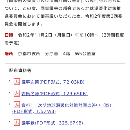
「同条例の見直し及び次期計画の策定」の専門的な内容に
ついて，この度，同審議会の部会である地球温暖化対策推
進委員会において御審議いただくため，令和2年度第3回委
員会を開催します。
日時
令和2年11月2日（月曜日）午前10時～（2時間程度
を予定）
場所
京都市役所 分庁舎 4階 第5会議室
配布資料等
議事次第(PDF形式, 72.03KB)
委員名簿(PDF形式, 129.65KB)
資料1 次期地球温暖化対策計画の答申（案）
(PDF形式, 1.57MB)
議事録(PDF形式, 325.67KB)