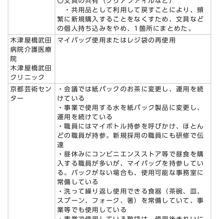
〇文具の共有（クリアファイルなど）
・共用品として利用して戻すことにより、頻
繁に新規購入することをなくすため、文具など
の個人持ち込みをやめ、1箇所にまとめた。
木津屋橋武田
マイバッグ使用またはレジ袋の再使用
病院介護医療
院
木津屋橋武田
クリニック
京都芸術セン
・会議では紙パックのお茶に変更し、運用を続
ター
けている
・事業で使用する水を紙パック製品に変更し、
運用を続けている
・職員にはマイボトル持参を呼びかけ、ほとん
どの職員が持参。新規採用の職員にも研修で伝
達
・昼休みにコンビニエンスストア等で昼食を購
入する職員が多いが、マイバッグを持参してい
る。バックがない場合も、使用可能な事務室に
常備している
・洗って繰り返し使用できる食器（茶碗、皿、
スプーン、フォーク、箸）を常備していて、事
業等でも使用している