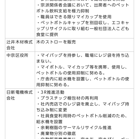
・宗派関係者会議において、出席者へのペット
ボトル飲料支給を極力抑制
・職員はできる限りマイカップを使用
・ペットボトルキャップを別回収し、エコキャ
ップリサイクルに取り組む一般社団法人こども
食堂に提供
辻井木材株式
木のストローを販売
会社
中京区役所
・マイバッグを持参し、職場にレジ袋を持ち込
まない。
・マイボトル、マイカップ等を携帯、使用し、
ペットボトルの使用抑制に努める。
・庁舎内に給水機を設置し、ペットボトルの使
用抑制に努める。
日新電機株式
・3R推進活動
会社
・プラスチック梱包材の再利用
・社内売店でのレジ袋を廃止し、マイバッグ持
ち込み制に変更
・社員食堂利用時のペットボトル削減のため、
給水機を設置
・余剰樹脂のサーマルリサイクル推進
・廃棄物分別の徹底