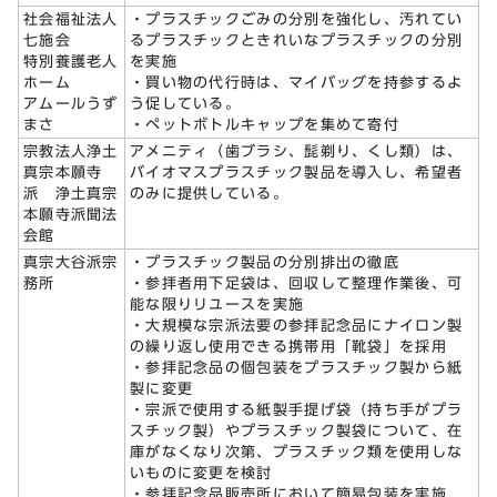
社会福祉法人
・プラスチックごみの分別を強化し、汚れてい
七施会
るプラスチックときれいなプラスチックの分別
特別養護老人
を実施
ホーム
・買い物の代行時は、マイバッグを持参するよ
アムールうず
う促している。
まさ
・ペットボトルキャップを集めて寄付
宗教法人浄土
アメニティ（歯ブラシ、髭剃り、くし類）は、
真宗本願寺
バイオマスプラスチック製品を導入し、希望者
派 浄土真宗
のみに提供している。
本願寺派聞法
会館
真宗大谷派宗
・プラスチック製品の分別排出の徹底
務所
・参拝者用下足袋は、回収して整理作業後、可
能な限りリユースを実施
・大規模な宗派法要の参拝記念品にナイロン製
の繰り返し使用できる携帯用「靴袋」を採用
・参拝記念品の個包装をプラスチック製から紙
製に変更
・宗派で使用する紙製手提げ袋（持ち手がプラ
スチック製）やプラスチック製袋について、在
庫がなくなり次第、プラスチック類を使用しな
いものに変更を検討
・参拝記念品販売所において簡易包装を実施