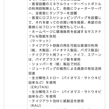
・客室設置のミネラルウォーターペットボトル
の利用抑制策として、各階にウォーターサーバ
ー、全客室にタンブラーを設置
・客室にロゴ入りショッピングバッグを設置し
て、それを使ってのお買い物を推奨。希望のお
客様にはフロントで販売もしている。
・ホームページに環境負荷を低減するサステナ
ブルな取組を告知
（マーケット）
・テイクアウト容器の再生可能な資源の利用
（紙、木製品、バイオマス製品、バガス製品）
・テイクアウト用フォーク、ナイフ、スプーン
は、バイオプラスチック製を使用
・ショッパーを『紙』製品で対応
・ジュートバッグの販売による資源の有効活用
促進
・生分解性ストロー（バイオマス・サトウキビ
由来など）を使用
（ERUTAN）
・生分解性ストロー（バイオマス・サトウキビ
由来など）を使用
・テイクアウト包材に紙製品を使用
（RAU）