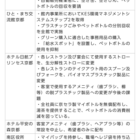
・自動販売機業者に、空き缶、空きびん、ペッ
トボトルの回収を要請
ひと・まち交
・館内事業所においてKES環境マネジメントシ
流館京都
ステムステップ2を取得
・プラスチックごみやペットボトルの分別回収
を全館で実施
・グリーン購入に適合した事務用品の購入
・「給水スポット」を設置し、ペットボトルの
使用を抑制
ホテル日航プ
・各レストラン及び宴会にて使用するストロー
リンセス京都
を、生分解性ストローに変更
・各レストランのテイクアウト用のスプーン及
びフォークを、バイオマスプラスチック製品に
変更
・客室で使用するアメニティ（歯ブラシ、櫛
等）の脱プラスチック製品への変更が今後の課
題
・全社員に京セラ製マイボトルを無償配布し、
湯茶を提供することで、ペットボトルの消費削
減を図っている。
ホテル平安の
客室アメニティ（歯ブラシ、ヘアブラシ等）の
森京都
常設を中止し、希望者のみに配布
南区役所
・マイバッグを持参し、職場へレジ袋を持ち込