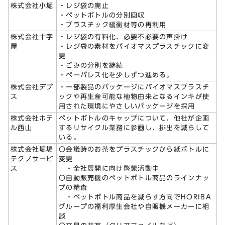
株式会社小堀
・レジ袋の廃止
・ペットボトルの分別回収
・プラスチック緩衝材等の再利用
株式会社十字
・レジ袋の有料化、必要不必要の声掛け
屋
・レジ袋の素材をバイオマスプラスチックに変
更
・ごみの分別を継続
・ペーパレス化を少しずつ進める。
株式会社デプ
・一部製品のパッケージにバイオマスプラスチ
ス
ックや再生産可能な植物由来となるインキが使
用された環境にやさしいパッケージを採用
株式会社ホテ
ペットボトルのキャップについて、他社が企画
ル西山
するリサイクル業務に参画し、排出を減らして
いる。
株式会社堀場
〇会議時のお茶をプラスチックから紙ボトルに
テクノサービ
変更
ス
・全社展開に向け啓蒙活動中
〇自動販売機のペットボトル商品のラインナッ
プの精査
・ペットボトル商品を減らす方向でHORIBA
グループの福利厚生会社や自販機メーカーに相
談