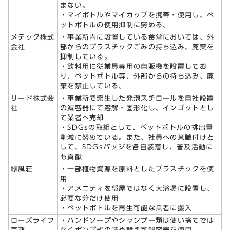
まない。
・マイボトルやマイカップを携帯・使用し、ペ
ットボトルの使用抑制に努める。
メテック株式
・事業所内に設置している食堂においては、外
会社
部からのプラスチックごみの持ち込み、廃棄を
抑制している。
・飲料用に従業員専用の自販機を設置してお
り、ペットボトル等、外部からの持ち込み、廃
棄を禁止している。
リード株式会
・事業所で発生した発泡スチロールを自社設置
社
の減容器にて溶解・固形化し、インゴットとし
て業者へ売却
・SDGsの取組として、ペットボトルの排出量
削減に努めている。また、社員への意識付けと
して、SDGsバッジを各自装着し、普及活動に
も貢献
緑風荘
・一部植物資源を原料としたプラスチックを使
用
・アメニティを部屋ではなく大浴場に設置し、
必要な分だけ使用
・ペットボトルを再生可能な業者に搬入
ローズライフ
・ハンドソープやシャンプー類は使い捨てでは