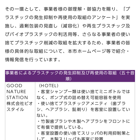
その一環として、事業者様の御理解・御協力を賜り、「プ
ラスチックの発生抑制や再使用の取組のアンケート」を実
施し、過剰包装の見直し（減容化）や再生プラスチック及
びバイオプラスチックの利活用等、さらなる事業者の使い
捨てプラスチック削減の取組を拡大するため、事業者の皆
様の具体的な取組について、本市ホームページ等で紹介・
情報発信を行っています。
事業者によるプラスチックの発生抑制及び再使用の取組（五十音
順）
GOOD
（HOTEL）
NATURE
・客室シャンプー類は使い捨てミニボトルでは
STATION
なく、ポンプ式の詰め替え可能容器を使用
株式会社ビオ
・使い捨てプラスチックアメニティ（歯ブラ
スタイル
シ、ヘアブラシ、髭剃り）を客室に設置してい
ない。
・竹製歯ブラシや木製ヘアブラシをフロントに
て有償で提供している。
・客室設置の使い捨てスリッパの利用抑制策と
して、木製スリッパも客室に設置