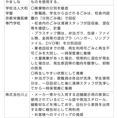
やましな
ものを使用する。
学校法人大和
〇廃棄物の分別を徹底
学園
・教職員、学生から出されるごみは、校舎内設
京都栄養医療
置の「分別ごみ箱」で回収
専門学校
・校舎内のごみは清掃スタッフが回収後、混在
等を確認し、計量
・プラスチック類は、弁当ガラ、包装・ファイ
ル類、金具等の混合プラ（ハンガー、リングフ
ァイル、DVD等）を分別回収
・業者回収までの間、再生利用可ごみと再生不
可ごみを大別し、一時保管庫に集積
・大量廃棄があった場合、恒常的に混在が発生
した場合は、発生原因等の動向を観察し、抑制
の啓発
〇再生しやすい状態にして廃棄
・弁当ガラは、教職員は各自が洗浄、学生使用
分は、一旦回収した後に清掃スタッフが洗浄し
てから一時保管庫に集積
株式会社川上
・メーカー等から入荷する店舗展示用の家具に
使用されているビニール袋や発泡スチロール、
緩衝材などを残しておき、自社から家具を出荷
する際に梱包材として再利用
・お客様へのマイバッグの推奨