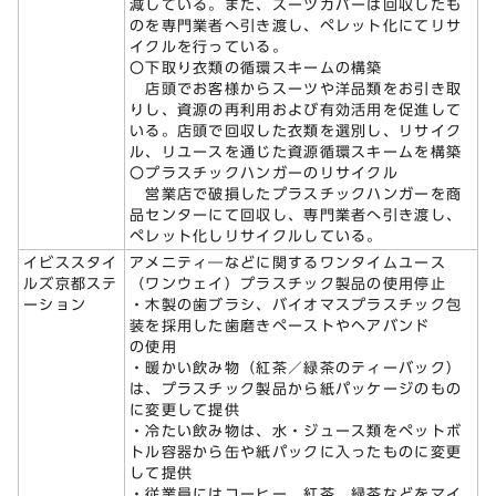
減している。また、スーツカバーは回収したも
のを専門業者へ引き渡し、ペレット化にてリサ
イクルを行っている。
〇下取り衣類の循環スキームの構築
店頭でお客様からスーツや洋品類をお引き取
りし、資源の再利用および有効活用を促進して
いる。店頭で回収した衣類を選別し、リサイク
ル、リユースを通じた資源循環スキームを構築
〇プラスチックハンガーのリサイクル
営業店で破損したプラスチックハンガーを商
品センターにて回収し、専門業者へ引き渡し、
ペレット化しリサイクルしている。
イビススタイ
アメニティ―などに関するワンタイムユース
ルズ京都ステ
（ワンウェイ）プラスチック製品の使用停止
ーション
・木製の歯ブラシ、バイオマスプラスチック包
装を採用した歯磨きペーストやヘアバンド
の使用
・暖かい飲み物（紅茶／緑茶のティーバック）
は、プラスチック製品から紙パッケージのもの
に変更して提供
・冷たい飲み物は、水・ジュース類をペットボ
トル容器から缶や紙パックに入ったものに変更
して提供
・従業員にはコーヒー、紅茶、緑茶などをマイ