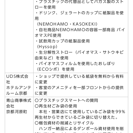
・プラスチックの代替品としてバガス製のスト
ローを使用
・ドリンク、ジェラートのカップに紙製品を使
用
（NEMOHAMO・KASOKEKI）
・自社商品NEMOHAMOの容器一部商品 バイ
オマスPE使用
・試飲用カップの紙製品使用
（Hyssop）
・生分解性ストロー（バイオマス・サトウキビ
由来など）を使用
・バイオマスフィルムを使用したおしぼり
（ECOシボ）を使用
UDS株式会
・ショップで提供している紙袋を無料から有料
社
に変更
ホテルアンテ
・客室のアメニティを一部フロントからの提供
ルーム京都
に変更
青山商事株式
〇プラスチックスマートへの賛同
会社
〇再生材ごみ袋の使用
京都河原町
本社・営業店にて使用しているごみ袋を99％
再生材からできているごみ袋に切り替えた。
〇梱包資材の削減とリサイクル
ハンガー納品によるダンボール資材使用を削