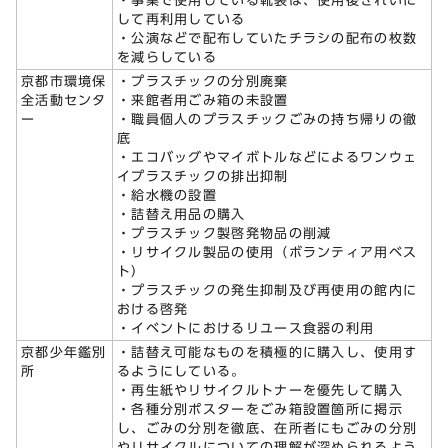
・事業で使用している靴袋は、使用後きれいに
して再利用している
・公演などで配布していたチラシの配布の枚数
を減らしている
京都市環境保
・プラスチックの分別廃棄
全活動センタ
・来館者用ごみ箱の未設置
ー
・職員個人のプラスチックごみの持ち帰りの徹
底
・エコバッグやマイボトルなどによるワンウェ
イプラスチックの排出抑制
・給水機の設置
・詰替え用品の購入
・プラスチック製啓発物品の削減
・リサイクル製品の使用（ボランティア用ベス
ト）
・プラスチックの発生抑制及び再使用の館内に
おける啓発
・イベントにおけるリユース食器の利用
京都少年鑑別
・詰替え可能なものを積極的に購入し、使用す
所
るようにしている。
・再生紙やリサイクルトナーを優先して購入
・各種分別ポスターをごみ箱設置箇所に掲示
し、ごみの分別を徹底、在所者にもごみの分別
やリサイクルについての理解が深められるよう