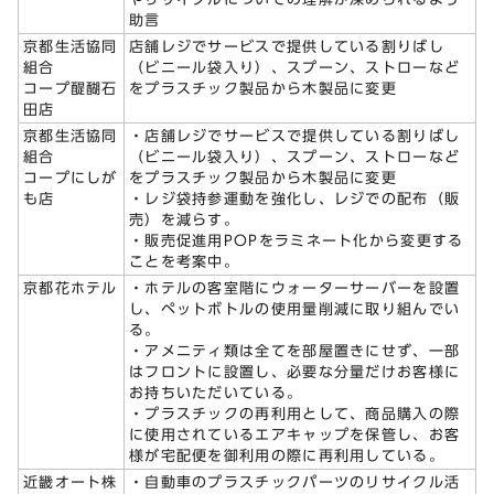
助言
京都生活協同
店舗レジでサービスで提供している割りばし
組合
（ビニール袋入り）、スプーン、ストローなど
コープ醍醐石
をプラスチック製品から木製品に変更
田店
京都生活協同
・店舗レジでサービスで提供している割りばし
組合
（ビニール袋入り）、スプーン、ストローなど
コープにしが
をプラスチック製品から木製品に変更
も店
・レジ袋持参運動を強化し、レジでの配布（販
売）を減らす。
・販売促進用POPをラミネート化から変更する
ことを考案中。
京都花ホテル
・ホテルの客室階にウォーターサーバーを設置
し、ペットボトルの使用量削減に取り組んでい
る。
・アメニティ類は全てを部屋置きにせず、一部
はフロントに設置し、必要な分量だけお客様に
お持ちいただいている。
・プラスチックの再利用として、商品購入の際
に使用されているエアキャップを保管し、お客
様が宅配便を御利用の際に再利用している。
近畿オート株
・自動車のプラスチックパーツのリサイクル活