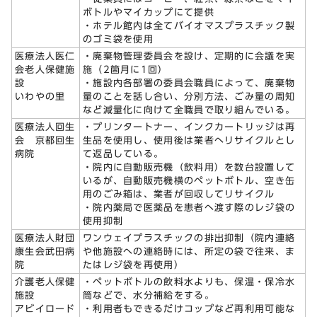
ボトルやマイカップにて提供
・ホテル館内は全てバイオマスプラスチック製
のゴミ袋を使用
医療法人医仁
・廃棄物管理委員会を設け、定期的に会議を実
会老人保健施
施（2箇月に1回）
設
・施設内各部署の委員会職員によって、廃棄物
いわやの里
量のことを話し合い、分別方法、ごみ量の周知
など減量化に向けて全職員で取り組んでいる。
医療法人回生
・プリンタートナー、インクカートリッジは再
会 京都回生
生品を使用し、使用後は業者へリサイクルとし
病院
て返品している。
・院内に自動販売機（飲料用）を数台設置して
いるが、自動販売機横のペットボトル、空き缶
用のごみ箱は、業者が回収してリサイクル
・院内薬局で医薬品を患者へ渡す際のレジ袋の
使用抑制
医療法人財団
ワンウェイプラスチックの排出抑制（院内連絡
康生会武田病
や他施設への連絡時には、所定の袋で往来、ま
院
たはレジ袋を再使用）
介護老人保健
・ペットボトルの飲料水よりも、保温・保冷水
施設
筒などで、水分補給をする。
アビイロード
・利用者もできるだけコップなど再利用可能な