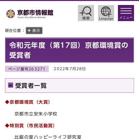
toggle
navigat
メニュー
現在位置：
表示
令和元年度（第17回）京都環境賞の
受賞者
2022年7月28日
ページ番号263271
受賞者一覧
◆京都環境賞（大賞）
京都市立安朱小学校
◆特別賞（市民活動賞）
比叡の里ハッピーライフ研究室