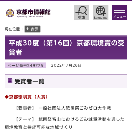
toggle
navigat
メニュー
現在位置：
表示
平成30度（第16回）京都環境賞の受
賞者
2022年7月28日
ページ番号249775
受賞者一覧
◆京都環境賞（大賞）
【受賞者】 一般社団法人祗園祭ごみゼロ大作戦
【テーマ】 祗園祭宵山におけるごみ減量活動を通した
環境教育と持続可能な地域づくり