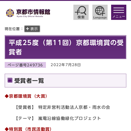
toggle
navigat
メニュー
現在位置：
表示
平成25度（第11回）京都環境賞の受
賞者
2022年7月28日
ページ番号249736
受賞者一覧
◆京都環境賞（大賞）
【受賞者】 特定非営利活動法人京都・雨水の会
【テーマ】 嵐電沿線協働緑化プロジェクト
◆特別賞（市民活動賞）