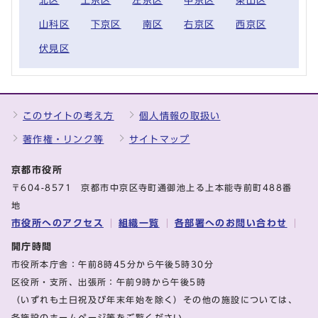
北区
上京区
左京区
中京区
東山区
山科区
下京区
南区
右京区
西京区
伏見区
このサイトの考え方
個人情報の取扱い
著作権・リンク等
サイトマップ
京都市役所
〒604-8571 京都市中京区寺町通御池上る上本能寺前町488番
地
市役所へのアクセス
組織一覧
各部署へのお問い合わせ
開庁時間
市役所本庁舎：午前8時45分から午後5時30分
区役所・支所、出張所：午前9時から午後5時
（いずれも土日祝及び年末年始を除く）その他の施設については、
各施設のホームページ等をご覧ください。