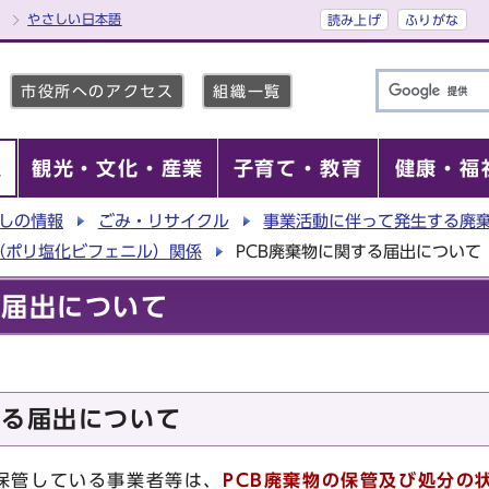
やさしい日本語
読み上げ
ふりがな
市役所へのアクセス
組織一覧
報
観光・文化・産業
子育て・教育
健康・福
しの情報
ごみ・リサイクル
事業活動に伴って発生する廃
B（ポリ塩化ビフェニル）関係
PCB廃棄物に関する届出について
る届出について
する届出について
保管している事業者等は、
PCB廃棄物の保管及び処分の