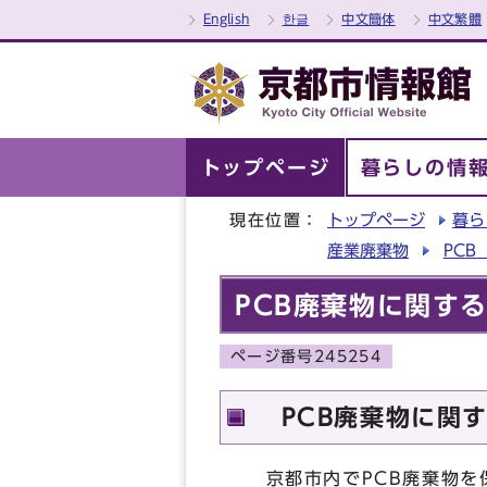
English
한글
中文簡体
中文繁體
トップページ
暮らしの情
現在位置：
トップページ
暮ら
産業廃棄物
PC
PCB廃棄物に関す
ページ番号245254
PCB廃棄物に関
京都市内でPCB廃棄物を