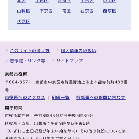
北区
上京区
左京区
中京区
東山区
山科区
下京区
南区
右京区
西京区
伏見区
このサイトの考え方
個人情報の取扱い
著作権・リンク等
サイトマップ
京都市役所
〒604-8571 京都市中京区寺町通御池上る上本能寺前町488番
地
市役所へのアクセス
組織一覧
各部署へのお問い合わせ
開庁時間
市役所本庁舎：午前8時45分から午後5時30分
区役所・支所、出張所：午前9時から午後5時
（いずれも土日祝及び年末年始を除く）その他の施設については、
各施設のホームページ等をご覧ください。