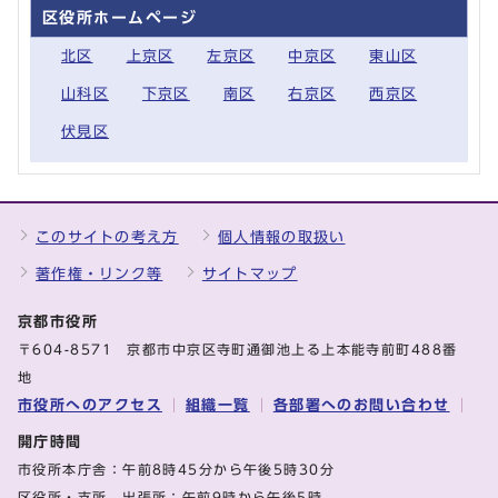
区役所ホームページ
北区
上京区
左京区
中京区
東山区
山科区
下京区
南区
右京区
西京区
伏見区
このサイトの考え方
個人情報の取扱い
著作権・リンク等
サイトマップ
京都市役所
〒604-8571 京都市中京区寺町通御池上る上本能寺前町488番
地
市役所へのアクセス
組織一覧
各部署へのお問い合わせ
開庁時間
市役所本庁舎：午前8時45分から午後5時30分
区役所・支所、出張所：午前9時から午後5時