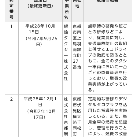
認定日
事
所在
取組の概要
定
（最終更新日）
業
地
番
所
号
名
平成28年10月
点呼時の啓発や班ご
1
銀
京都
15日
との研修などによ
鈴
市南
り、従業員に対し、
タ
区上
（令和7年9月25
交通事故防止の取組
ク
鳥羽
日）
と併せてエコドライ
シ
南鉾
ブの徹底を図るとと
ー
立町
もに、全てのタクシ
株
27
ー車両において一台
式
番地
ごとの燃費管理を行
会
っており、燃費の改
社
善実績が上がってい
る。
平成28年12月1
定期的な研修やデジ
2
株
京都
日
タルタコグラフを活
式
市伏
用した指導等を実施
会
見区
（令和7年10月
している。また、毎
社
横大
17日）
月全車の燃費を記録
京
路千
し、管理を行うこと
都
両松
により、燃費の改善
環
町