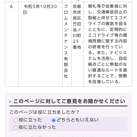
朝礼等で従業員に対
6
令和5年10月30
フ
京都
し、交通事故防止の
日
ロ
市伏
取組と併せてエコド
ム
見区
ライブの徹底を図る
メ
竹田
とともに、定期的に
ン
泓ノ
エコドライブ等の環
テ
川町
境問題に関する内容
ナ
23
の研修を行ってい
ン
番地
る。また、ナビシス
ス
テムを活用し、回収
有
拠点ごとに無駄のな
限
い最適なルートを選
会
択することで、燃費
社
を改善している。
このページに対してご意見をお聞かせください
このページは役に立ちましたか？
役に立った
どちらともいえない
役に立たなかった