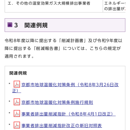
エ．その他の温室効果ガス大規模排出事業者
エネルギー使
の排出量が
二
3 関連例規
令和8年度以降に提出する「削減計画書」及び令和9年度以
降に提出する「削減報告書」については、こちらの規定が
適用されます。
関連例規
京都市地球温暖化対策条例（令和8年3月26日改
正）
京都市地球温暖化対策条例施行規則
事業者排出量削減指針（令和8年4月1日改正）
事業者排出量削減指針改正の新旧対照表