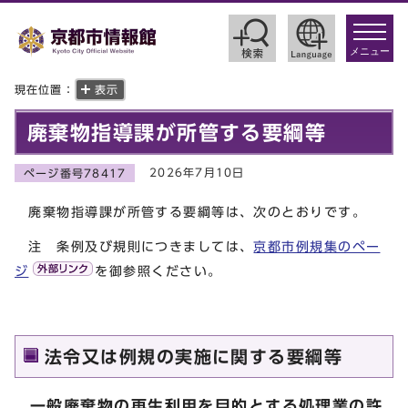
toggle
navigat
メニュー
現在位置：
表示
廃棄物指導課が所管する要綱等
2026年7月10日
ページ番号78417
廃棄物指導課が所管する要綱等は、次のとおりです。
注 条例及び規則につきましては、
京都市例規集のペー
ジ
を御参照ください。
法令又は例規の実施に関する要綱等
一般廃棄物の再生利用を目的とする処理業の許