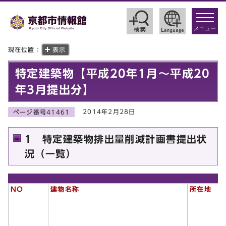
toggle
navigat
メニュー
現在位置：
表示
特定建築物【平成20年1月～平成20
年3月提出分】
2014年2月28日
ページ番号41461
1 特定建築物排出量削減計画書提出状
況（一覧）
NO
建物名称
所在地