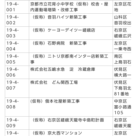
19-4-
京都市立花背小中学校（仮称）校舎・屋
左京区花背
001
内運動場増築・改修工事
地
19-4-
（仮称）音羽ハイツ新築工事
山科区
002
音羽役出町
19-4-
（仮称）ケーヨーデイツー嵯峨店
右京区
003
嵯峨広沢南
19-4-
（仮称）石野病院 新築工事
左京区
004
一乗寺西水
19-4-
（仮称）ニトリ京都南インター店新築工
南区
005
事
上鳥羽石橋
19-4-
株式会社五嶋水急 淀 冷蔵倉庫
伏見区
006
横大路一本
19-4-
株式会社 どん関西工場
伏見区
007
下鳥羽北ノ口
81番地
19-4-
(仮称）俄本社屋新築工事
中京区
008
富小路通三
105
19-4-
（仮称）右京区嵯峨天龍寺中島町計画
右京区
009
嵯峨天龍寺
19-4-
（仮称）京大西マンション
左京区