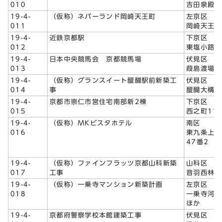
010
吉田泉殿町
19-4-
（仮称）ネバーランド岡崎天王町
左京区
011
岡崎天王町
19-4-
近鉄京都駅
下京区
012
東塩小路高
19-4-
日本中央競馬会 京都競馬場
伏見区
013
葭島渡場島
19-4-
（仮称）グランスイート醍醐駅前新築工
伏見区
014
事
醍醐大構町
19-4-
京都市崇仁市営住宅南部新2棟
下京区
015
西之町11
19-4-
（仮称）MKビスタホテル
南区
016
東九条上殿
47番2
19-4-
（仮称）ファインフラッツ京都山科新築
山科区
017
工事
音羽西林3
19-4-
（仮称）一乗寺マンション新築計画
左京区
018
一乗寺河原
ほか
19-4-
京都府警察学校本館建築工事
伏見区