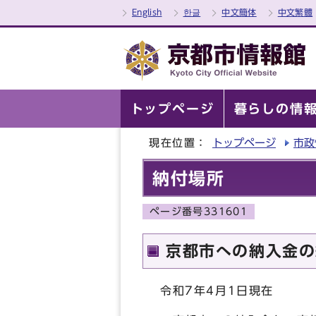
English
한글
中文簡体
中文繁體
トップページ
暮らしの情
現在位置：
トップページ
市政
納付場所
ページ番号331601
京都市への納入金の
令和7年4月1日現在