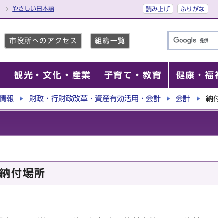
やさしい日本語
読み上げ
ふりがな
市役所へのアクセス
組織一覧
報
観光・文化・産業
子育て・教育
健康・福
情報
財政・行財政改革・資産有効活用・会計
会計
納
納付場所