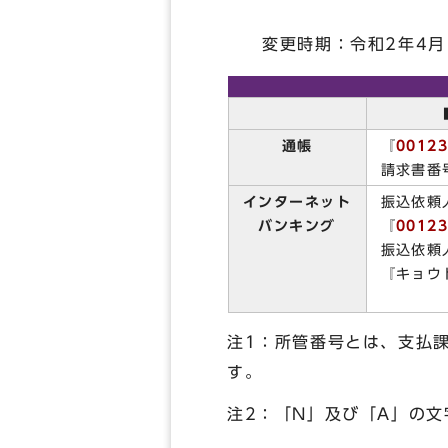
変更時期：令和2年4月1
通帳
『
0012
請求書番
インターネット
振込依頼
バンキング
『
0012
振込依頼
『キョウ
注1：所管番号とは、支払
す。
注2：「N」及び「A」の