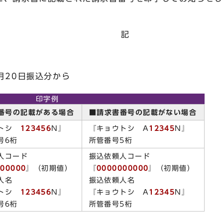
記
20日振込分から
印字例
番号の記載がある場合
■請求書番号の記載がない場合
ウトシ
123456
N』
『キョウトシ A
12345
N』
号6桁
所管番号5桁
人コード
振込依頼人コード
000000
』（初期値）
『
0000000000
』（初期値）
人名
振込依頼人名
ウトシ
12
3456
N』
『キョウトシ A
12345
N』
号6桁
所管番号5桁