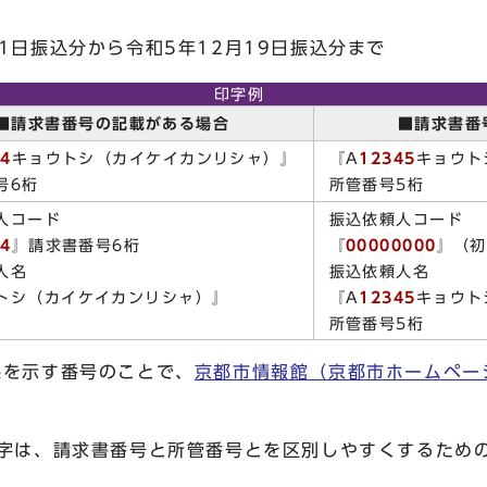
日振込分から令和5年12月19日振込分まで
印字例
■請求書番号の記載がある場合
■請求書番
34
キョウトシ（カイケイカンリシャ）』
『A
12345
キョウト
号6桁
所管番号5桁
人コード
振込依頼人コード
34
』請求書番号6桁
『
00000000
』（初
人名
振込依頼人名
トシ（カイケイカンリシャ）』
『A
12345
キョウト
所管番号5桁
課を示す番号のことで、
京都市情報館（京都市ホームペー
文字は、請求書番号と所管番号とを区別しやすくするため