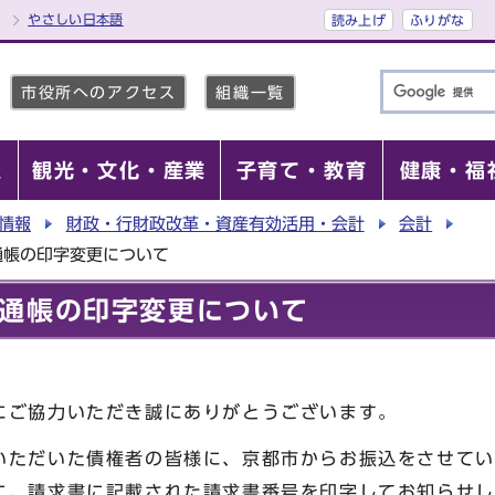
やさしい日本語
読み上げ
ふりがな
市役所へのアクセス
組織一覧
報
観光・文化・産業
子育て・教育
健康・福
情報
財政・行財政改革・資産有効活用・会計
会計
通帳の印字変更について
通帳の印字変更について
ご協力いただき誠にありがとうございます。
ただいた債権者の皆様に、京都市からお振込をさせてい
通帳に、請求書に記載された請求書番号を印字