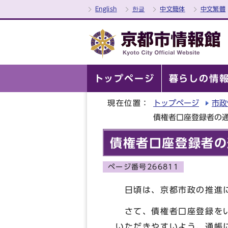
English
한글
中文簡体
中文繁體
トップページ
暮らしの情
現在位置：
トップページ
市政
債権者口座登録者の
債権者口座登録者の
ページ番号266811
日頃は、京都市政の推進に
さて、債権者口座登録をい
いただきやすいよう、