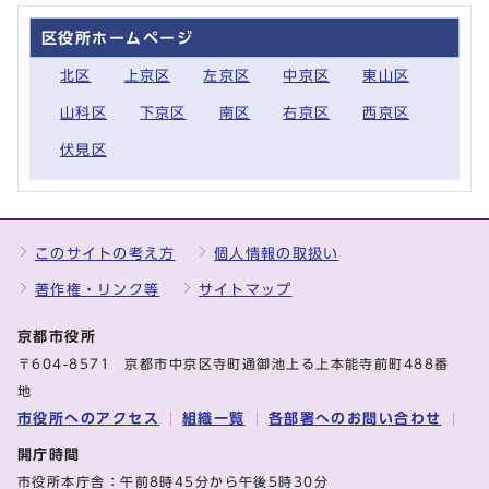
区役所ホームページ
北区
上京区
左京区
中京区
東山区
山科区
下京区
南区
右京区
西京区
伏見区
このサイトの考え方
個人情報の取扱い
著作権・リンク等
サイトマップ
京都市役所
〒604-8571 京都市中京区寺町通御池上る上本能寺前町488番
地
市役所へのアクセス
組織一覧
各部署へのお問い合わせ
開庁時間
市役所本庁舎：午前8時45分から午後5時30分