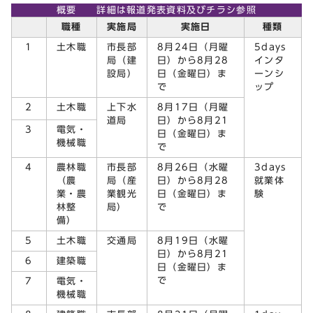
概要 詳細は報道発表資料及びチラシ参照
職種
実施局
実施日
種類
1
土木職
市長部
8月24日（月曜
5days
局（建
日）から8月28
インタ
設局）
日（金曜日）ま
ーンシ
で
ップ
2
土木職
上下水
8月17日（月曜
道局
日）から8月21
3
電気・
日（金曜日）ま
機械職
で
4
農林職
市長部
8月26日（水曜
3days
（農
局（産
日）から8月28
就業体
業・農
業観光
日（金曜日）ま
験
林整
局）
で
備）
5
土木職
交通局
8月19日（水曜
日）から8月21
6
建築職
日（金曜日）ま
で
7
電気・
機械職