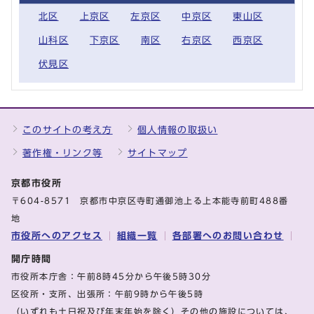
北区
上京区
左京区
中京区
東山区
山科区
下京区
南区
右京区
西京区
伏見区
このサイトの考え方
個人情報の取扱い
著作権・リンク等
サイトマップ
京都市役所
〒604-8571 京都市中京区寺町通御池上る上本能寺前町488番
地
市役所へのアクセス
組織一覧
各部署へのお問い合わせ
開庁時間
市役所本庁舎：午前8時45分から午後5時30分
区役所・支所、出張所：午前9時から午後5時
（いずれも土日祝及び年末年始を除く）その他の施設については、