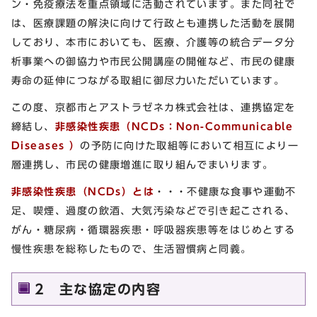
ン・免疫療法を重点領域に活動されています。また同社で
は、医療課題の解決に向けて行政とも連携した活動を展開
しており、本市においても、医療、介護等の統合データ分
析事業への御協力や市民公開講座の開催など、市民の健康
寿命の延伸につながる取組に御尽力いただいています。
この度、京都市とアストラゼネカ株式会社は、連携協定を
締結し、
非感染性疾患（NCDs：Non-Communicable
Diseases ）
の予防に向けた取組等において相互により一
層連携し、市民の健康増進に取り組んでまいります。
非感染性疾患（NCDs）とは
・・・不健康な食事や運動不
足、喫煙、過度の飲酒、大気汚染などで引き起こされる、
がん・糖尿病・循環器疾患・呼吸器疾患等をはじめとする
慢性疾患を総称したもので、生活習慣病と同義。
2 主な協定の内容