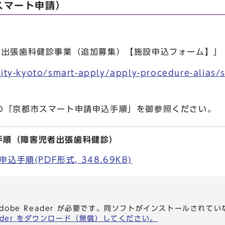
スマート申請）
者出張歯科健診事業（追加募集）【施設申込フォーム】」
p/city-kyoto/smart-apply/apply-procedure-alias/
の「京都市スマート申請申込手順」を御参照ください。
手順（障害児者出張歯科健診）
手順(PDF形式, 348.69KB)
dobe Reader が必要です。同ソフトがインストールされて
eader をダウンロード（無償）してください。