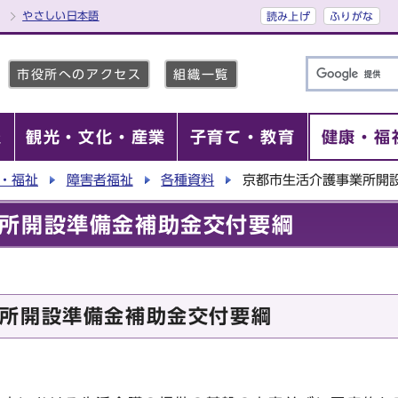
やさしい日本語
読み上げ
ふりがな
市役所へのアクセス
組織一覧
報
観光・文化・産業
子育て・教育
健康・福
・福祉
障害者福祉
各種資料
京都市生活介護事業所開
所開設準備金補助金交付要綱
所開設準備金補助金交付要綱