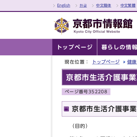
English
한글
中文簡体
中文繁體
トップページ
暮らしの情
現在位置：
トップページ
健康
京都市生活介護事業
ページ番号352208
京都市生活介護事業
（目的）