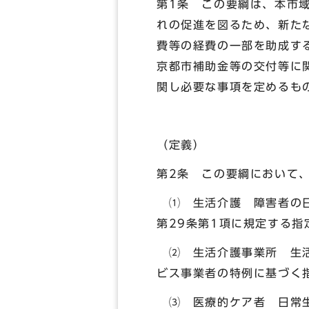
第1条 この要綱は、本市
れの促進を図るため、新た
費等の経費の一部を助成す
京都市補助金等の交付等に
関し必要な事項を定めるも
（定義）
第2条 この要綱において
⑴ 生活介護 障害者の日
第29条第1項に規定する
⑵ 生活介護事業所 生活
ビス事業者の特例に基づく
⑶ 医療的ケア者 日常生