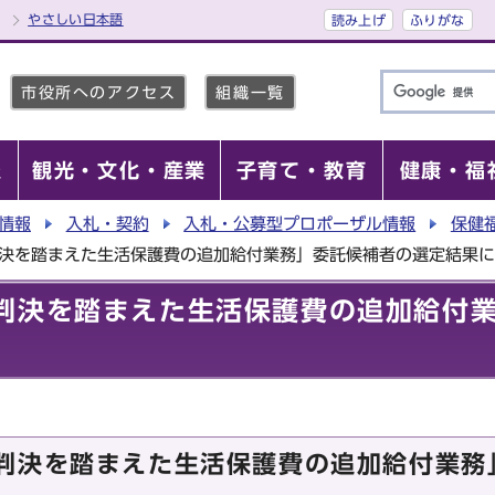
やさしい日本語
読み上げ
ふりがな
市役所へのアクセス
組織一覧
報
観光・文化・産業
子育て・教育
健康・福
情報
入札・契約
入札・公募型プロポーザル情報
保健
判決を踏まえた生活保護費の追加給付業務」委託候補者の選定結果
判決を踏まえた生活保護費の追加給付
判決を踏まえた生活保護費の追加給付業務