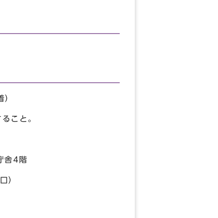
着）
すること。
舎4階
口）