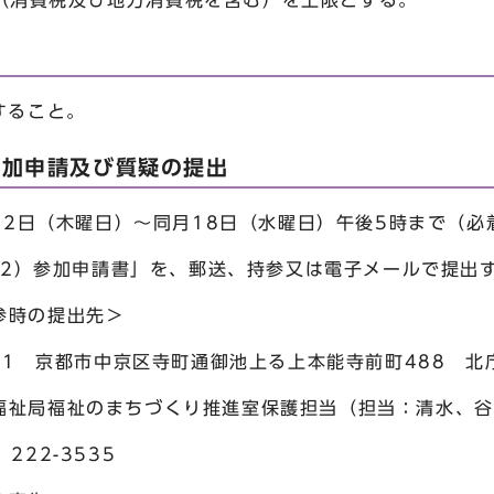
0円（消費税及び地方消費税を含む）を上限とする。
すること。
参加申請及び質疑の提出
月12日（木曜日）～同月18日（水曜日）午後5時まで（必
別紙2）参加申請書」を、郵送、持参又は電子メールで提出
の提出先＞
都市中京区寺町通御池上る上本能寺前町488 北庁
のまちづくり推進室保護担当（担当：清水、谷
222-3535