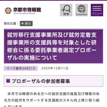
toggle
navigat
メニュー
現在位置：
表示
就労移行支援事業所及び就労定着支
援事業所の支援員等を対象とした研
修会に係る委託事業者選定プロポー
ザルの実施について
2025年12月11日
ページ番号348213
プロポーザルの参加者募集
本市では障害のある方への就労支援の推進及び障害のあ
る方の就労をサポートする支援員のスキル向上等に取り組
んでいます。