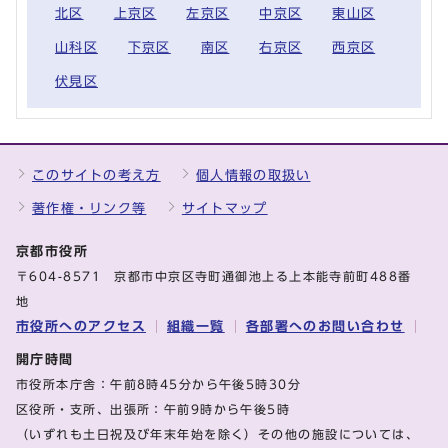
北区
上京区
左京区
中京区
東山区
山科区
下京区
南区
右京区
西京区
伏見区
このサイトの考え方
個人情報の取扱い
著作権・リンク等
サイトマップ
京都市役所
〒604-8571 京都市中京区寺町通御池上る上本能寺前町488番
地
市役所へのアクセス
組織一覧
各部署へのお問い合わせ
開庁時間
市役所本庁舎：午前8時45分から午後5時30分
区役所・支所、出張所：午前9時から午後5時
（いずれも土日祝及び年末年始を除く）その他の施設については、