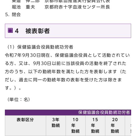
東道 伸二郎 京都市献血推進実行委員会代表
堀池 重夫 京都府赤十字血液センター所長
閉会
4 被表彰者
（1）保健協議会役員勤続功労者
令和7年9月30日現在、保健協議会役員として活動されてい
る方、又は、9月30日以前に当該役員の活動を終了された
方のうち、以下の勤続年数を満たした方を表彰します（た
だし、過去に同一の勤続年数の表彰を受けた方は除きま
す。）。
（単位：名）
保健協議会役員勤続功労者
表彰区分
3年
10
15
20
2
勤続
年
年
年
勤続
勤続
勤続
勤