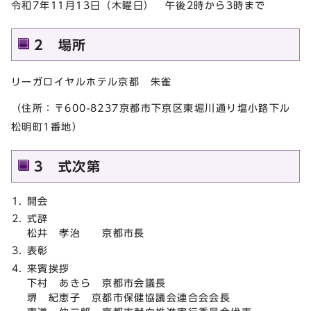
令和7年11月13日（木曜日） 午後2時から3時まで
2 場所
リーガロイヤルホテル京都 朱雀
（住所：〒600-8237京都市下京区東堀川通り塩小路下ル
松明町1番地）
3 式次第
開会
式辞
松井 孝治 京都市長
表彰
来賓挨拶
下村 あきら 京都市会議長
堺 紀恵子 京都市保健協議会連合会会長