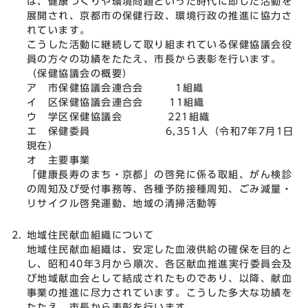
は、健康づくりや環境問題といった時代に即した活動を
展開され、京都市の保健行政、環境行政の推進に協力さ
れています。
こうした活動に継続して取り組まれている保健協議会役
員の方々の功績をたたえ、市長から表彰を行います。
（保健協議会の概要）
ア 市保健協議会連合会 1組織
イ 区保健協議会連合会 11組織
ウ 学区保健協議会 221組織
エ 保健委員 6,351人（令和7年7月1日
現在）
オ 主要事業
「健康長寿のまち・京都」の啓発に係る取組、がん検診
の周知及び受付事務等、各種予防接種周知、ごみ減量・
リサイクル啓発運動、地域の清掃活動等
地域住民献血組織について
地域住民献血組織は、安定した血液供給の確保を目的と
し、昭和40年3月から順次、各区献血推進実行委員会及
び地域献血会として結成されたものであり、以降、献血
事業の推進に尽力されています。こうした多大な功績を
たたえ、市長から表彰を行います。