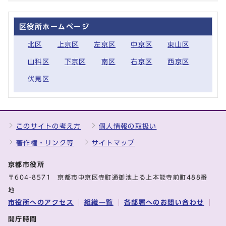
区役所ホームページ
北区
上京区
左京区
中京区
東山区
山科区
下京区
南区
右京区
西京区
伏見区
このサイトの考え方
個人情報の取扱い
著作権・リンク等
サイトマップ
京都市役所
〒604-8571 京都市中京区寺町通御池上る上本能寺前町488番
地
市役所へのアクセス
組織一覧
各部署へのお問い合わせ
開庁時間