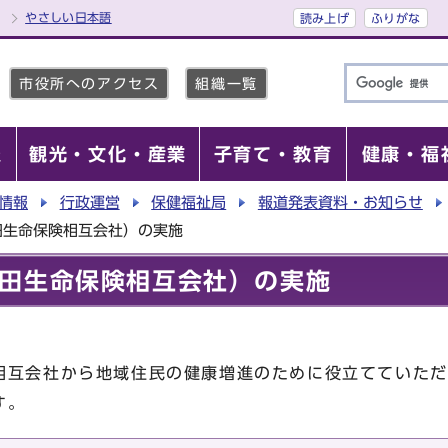
やさしい日本語
読み上げ
ふりがな
市役所へのアクセス
組織一覧
報
観光・文化・産業
子育て・教育
健康・福
情報
行政運営
保健福祉局
報道発表資料・お知らせ
田生命保険相互会社）の実施
田生命保険相互会社）の実施
相互会社から地域住民の健康増進のために役立てていただ
す。