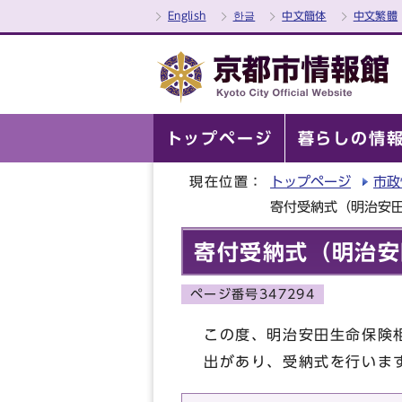
English
한글
中文簡体
中文繁體
トップページ
暮らしの情
現在位置：
トップページ
市政
寄付受納式（明治安
寄付受納式（明治安
ページ番号347294
この度、明治安田生命保険
出があり、受納式を行いま