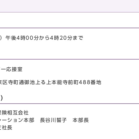
日）午後4時00分から4時20分まで
第一応接室
中京区寺町通御池上る上本能寺前町488番地
定）
保険相互会社
レーション本部 長谷川誓子 本部長
支社長