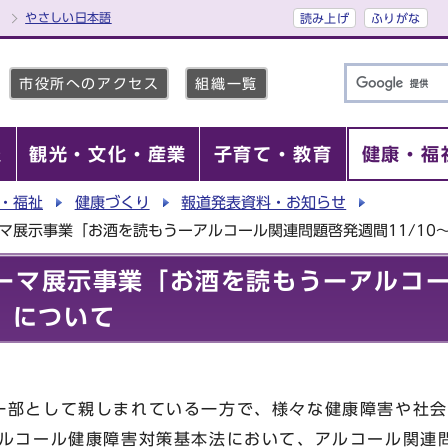
やさしい日本語
読み上げ
ふりがな
市役所へのアクセス
組織一覧
報
観光・文化・産業
子育て・教育
健康・福
・福祉
健康づくり
報道発表資料・お知らせ
マ展示事業「お酒を読もうーアルコール関連問題啓発週間11/10～
ーマ展示事業「お酒を読もうーアルコ
ー」について
一部として親しまれている一方で、様々な健康障害や社会
アルコール健康障害対策基本法において、アルコール関連