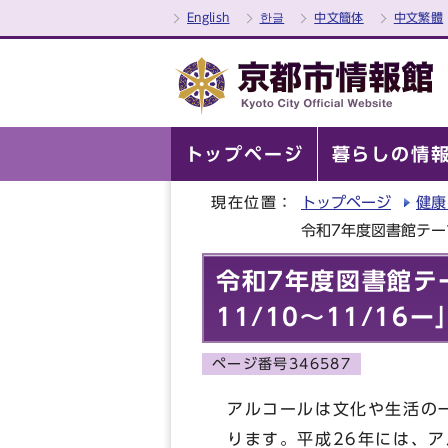
English
한글
中文簡体
中文繁體
トップページ
暮らしの情
現在位置：
トップページ
健康
令和7年度図書館テー
令和7年度図書館テ
11/10～11/16
ページ番号346587
アルコールは文化や生活の
ります。平成26年には、