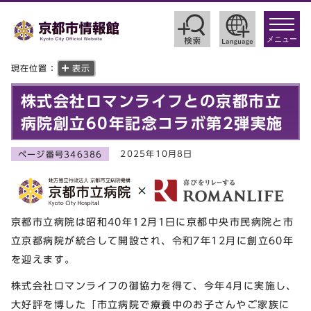
toggle
navigat
メニュー
現在位置：
表示
株式会社ロマンライフとの京都市立
病院創立60年記念コラボ第2弾実施
2025年10月8日
ページ番号346386
京都市立病院は昭和40年12月1日に京都中央市民病院と市
立京都病院が統合して開設され、令和7年12月に創立60年
を迎えます。
株式会社ロマンライフの御協力を得て、今年4月に実施し、
大好評を博した「市立病院で療養中のお子さんやご家族に