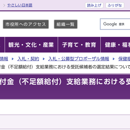
やさしい日本語
読み上げ
ふりがな
市役所へのアクセス
組織一覧
報
観光・文化・産業
子育て・教育
健康・福
情報
入札・契約
入札・公募型プロポーザル情報
保健
付金（不足額給付）支給業務における受託候補者の選定結果につい
付金（不足額給付）支給業務における