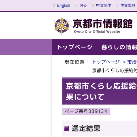
English
한글
中文簡体
中文繁體
トップページ
暮らしの情
現在位置：
トップページ
市政
京都市くらし応援給
京都市くらし応援給
果について
ページ番号339134
選定結果