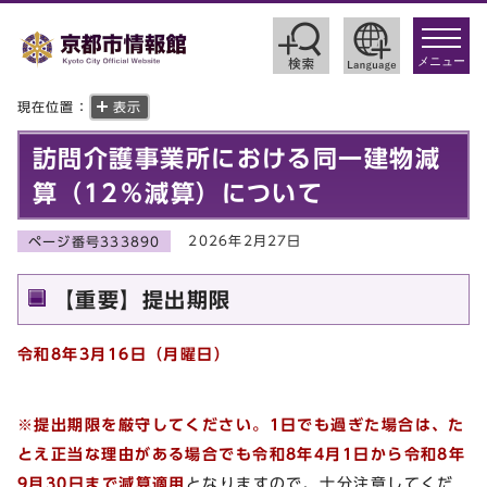
toggle
navigat
メニュー
現在位置：
表示
訪問介護事業所における同一建物減
算（12％減算）について
2026年2月27日
ページ番号333890
【重要】提出期限
令和8年3月16日（月曜日）
※提出期限を厳守してください。1日でも過ぎた場合は、た
とえ正当な理由がある場合でも令和8年4月1日から令和8年
9月30日まで減算適用
となりますので、十分注意してくだ