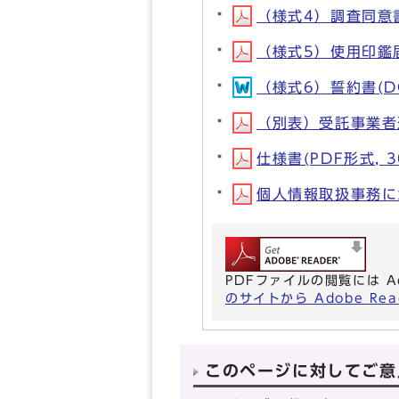
（様式4）調査同意書(
（様式5）使用印鑑届(
（様式6）誓約書(DO
（別表）受託事業者選定
仕様書(PDF形式, 3
個人情報取扱事務にかか
PDFファイルの閲覧には A
のサイトから Adobe R
このページに対してご意