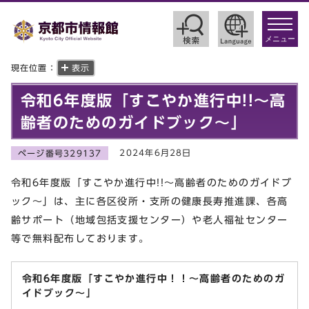
toggle
navigat
メニュー
現在位置：
表示
令和6年度版「すこやか進行中!!～高
齢者のためのガイドブック～」
2024年6月28日
ページ番号329137
令和6年度版「すこやか進行中!!～高齢者のためのガイドブ
ック～」は、主に各区役所・支所の健康長寿推進課、各高
齢サポート（地域包括支援センター）や老人福祉センター
等で無料配布しております。
令和6年度版「すこやか進行中！！～高齢者のためのガ
イドブック～」