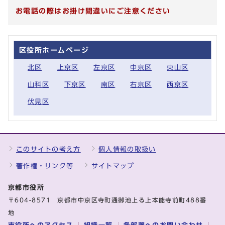
お電話の際はお掛け間違いにご注意ください
区役所ホームページ
北区
上京区
左京区
中京区
東山区
山科区
下京区
南区
右京区
西京区
伏見区
このサイトの考え方
個人情報の取扱い
著作権・リンク等
サイトマップ
京都市役所
〒604-8571 京都市中京区寺町通御池上る上本能寺前町488番
地