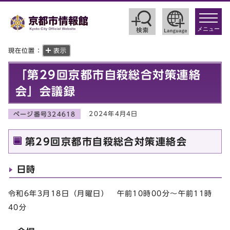
toggle
navigat
メニュー
現在位置：
表示
「第29回京都市自殺総合対策連絡
会」会議録
2024年4月4日
ページ番号324618
第29回京都市自殺総合対策連絡会
日時
令和6年3月18日（月曜日） 午前10時00分～午前11時
40分