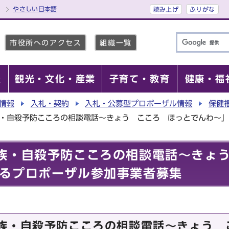
やさしい日本語
読み上げ
ふりがな
市役所へのアクセス
組織一覧
報
観光・文化・産業
子育て・教育
健康・福
情報
入札・契約
入札・公募型プロポーザル情報
保健
族・自殺予防こころの相談電話～きょう こころ ほっとでんわ～
族・自殺予防こころの相談電話～きょ
るプロポーザル参加事業者募集
族・自殺予防こころの相談電話～きょう 