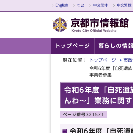
English
한글
中文簡体
中文繁體
トップページ
暮らしの情
現在位置：
トップページ
市政
令和6年度「自死遺
事業者募集
令和6年度「自死遺
んわ～」業務に関す
ページ番号321571
令和6年度「自死遺