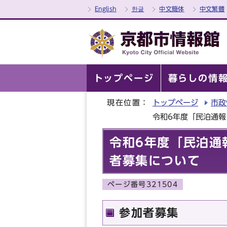
English
한글
中文簡体
中文繁體
トップページ
暮らしの情
現在位置：
トップページ
市政
令和6年度「民泊通
令和6年度「民泊通
者募集について
ページ番号321504
参加者募集