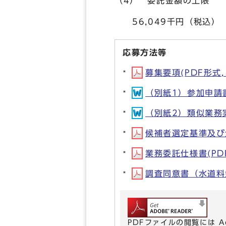
（4） 委託金額の上限
56,049千円（税込）
応募方法等
募集要項(PDF形式, 
（別紙1）参加申請書(
（別紙2）類似業務実績
候補者選定基準及び企画
業務委託仕様書(PDF
調査同意書（水道料金
PDFファイルの閲覧には A