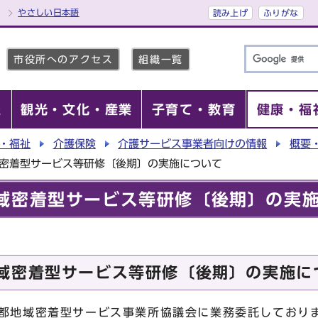
やさしい日本語
読み上げ
ふりがな
市役所へのアクセス
組織一覧
報
観光・文化・産業
子育て・教育
健康・福
・福祉
介護保険
介護サービス事業者向けの情報
概要
域密着型サービス等研修〔後期〕の実施について
域密着型サービス等研修〔後期〕の実
域密着型サービス等研修〔後期〕の実施に
都地域密着型サービス事業所協議会に業務委託しており