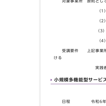
対象事業所 原則として
（1） 指定小
（2） 指定看護
（3） 指定認知
（4） 指定認知
受講要件 上記事業所の
ける
実践者研修（旧基
小規模多機能型サービ
日程 令和6年2月