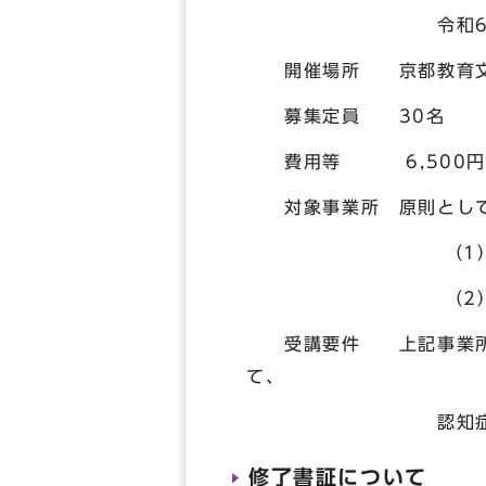
令和6年2月1
開催場所 京都教育文化
募集定員 30名
費用等 6,500円（
対象事業所 原則として
（1） 指定小
（2） 指
受講要件 上記事業所の
て、
認知症介護実践研修
修了書証について