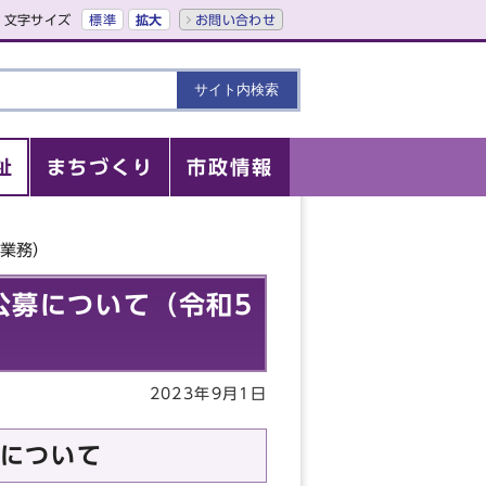
文字サイズ
標準
拡大
お問い合わせ
祉
まちづくり
市政情報
査業務）
公募について（令和5
2023年9月1日
について