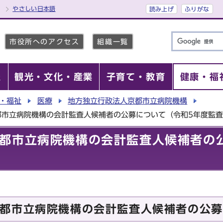
やさしい日本語
読み上げ
ふりがな
市役所へのアクセス
組織一覧
報
観光・文化・産業
子育て・教育
健康・福
・福祉
医療
地方独立行政法人京都市立病院機構
都市立病院機構の会計監査人候補者の公募について（令和5年度監
都市立病院機構の会計監査人候補者の
都市立病院機構の会計監査人候補者の公募