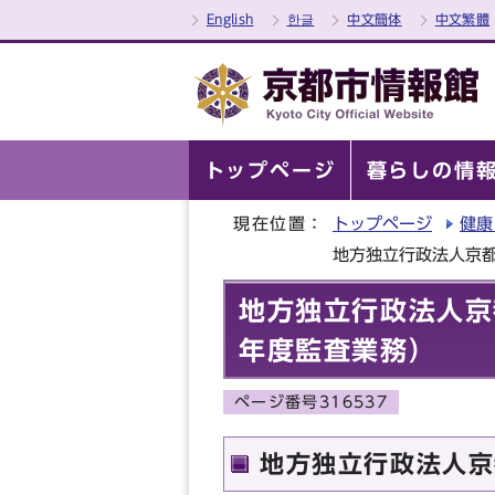
English
한글
中文簡体
中文繁體
トップページ
暮らしの情
現在位置：
トップページ
健康
地方独立行政法人京
地方独立行政法人京
年度監査業務）
ページ番号316537
地方独立行政法人京