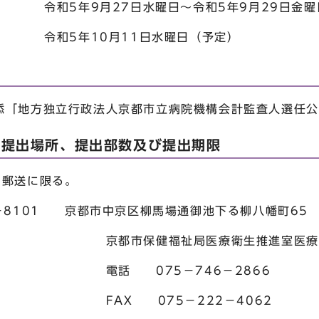
和5年9月27日水曜日～令和5年9月29日金曜
 令和5年10月11日水曜日（予定）
「地方独立行政法人京都市立病院機構会計監査人選任公
、提出場所、提出部数及び提出期限
は郵送に限る。
－8101 京都市中京区柳馬場通御池下る柳八幡町65
祉局医療衛生推進室医療衛生
5－746－2866
75－222－4062