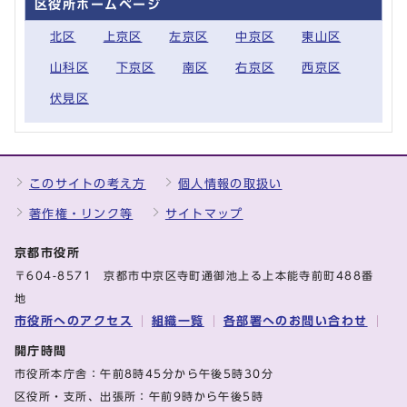
区役所ホームページ
北区
上京区
左京区
中京区
東山区
山科区
下京区
南区
右京区
西京区
伏見区
このサイトの考え方
個人情報の取扱い
著作権・リンク等
サイトマップ
京都市役所
〒604-8571 京都市中京区寺町通御池上る上本能寺前町488番
地
市役所へのアクセス
組織一覧
各部署へのお問い合わせ
開庁時間
市役所本庁舎：午前8時45分から午後5時30分
区役所・支所、出張所：午前9時から午後5時