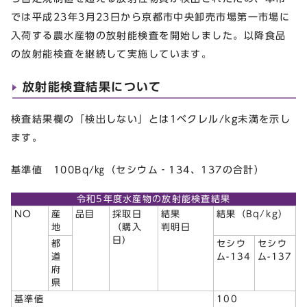
では平成23年3月23日から京都市中央卸売市場第一市場に
入荷する農水産物の放射能検査を開始しました。以降食品
の放射能検査を継続して実施しています。
放射能検査結果について
検査結果欄の「検出しない」とは1ベクレル/kg未満を示し
ます。
基準値 100Bq/㎏（セシウム‐134、137の合計）
令和5年度水産物の放射能検査結果
NO
産
品目
採取日
結果
結果（Bq/kg）
地
（購入
判明日
日）
都
セシウ
セシウ
道
ム-134
ム-137
府
県
基準値
100