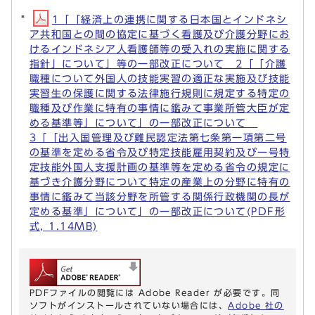
1「「経済上の連携に関する日本国とインドネシ
ア共和国との間の協定に基づく看護及び介護分野にお
けるインドネシア人看護師等の受入れの実施に関する
指針」について」等の一部改正について 2「「介護
職種について外国人の技能実習の適正な実施及び技能
実習生の保護に関する法律施行規則に規定する特定の
職種及び作業に特有の事情に鑑みて事業所管大臣が定
める基準等」について」の一部改正について
3「「出入国管理及び難民認定法第七条第一項第二号
の基準を定める省令及び特定技能雇用契約及び一号特
定技能外国人支援計画の基準等を定める省令の規定に
基づき介護分野について特定の産業上の分野に特有の
事情に鑑みて当該分野を所管する関係行政機関の長が
定める基準」について」の一部改正について(PDF形
式, 1.14MB)
PDFファイルの閲覧には Adobe Reader が必要です。同
ソフトがインストールされていない場合には、
Adobe 社の