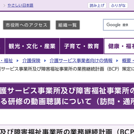
やさしい日本語
読み上げ
ふりがな
市役所へのアクセス
組織一覧
報
観光・文化・産業
子育て・教育
健康・福
・福祉
介護保険
介護サービス事業者向けの情報
概要
護サービス事業所及び障害福祉事業所の業務継続計画（BCP）策定
護サービス事業所及び障害福祉事業所
する研修の動画聴講について（訪問・通
及び障害福祉事業所の業務継続計画（BC