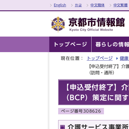
English
한글
中文簡体
中文繁體
トップページ
暮らしの情
現在位置：
トップページ
健康
【申込受付終了】介
（訪問・通所）
【申込受付終了】介
（BCP）策定に関
ページ番号308626
介護サービス事業所