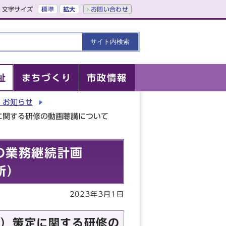
文字サイズ
標準
拡大
お問い合わせ
祉
まちづくり
市政情報
・お知らせ
に関する研修の動画聴講について
の業務継続計画
所）
2023年3月1日
P）策定に関する研修の