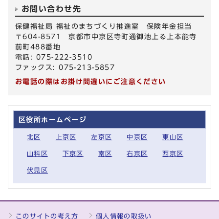
お問い合わせ先
保健福祉局 福祉のまちづくり推進室 保険年金担当
〒604-8571 京都市中京区寺町通御池上る上本能寺
前町488番地
電話: 075-222-3510
ファックス: 075-213-5857
お電話の際はお掛け間違いにご注意ください
区役所ホームページ
北区
上京区
左京区
中京区
東山区
山科区
下京区
南区
右京区
西京区
伏見区
このサイトの考え方
個人情報の取扱い