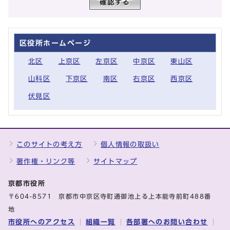
区役所ホームページ
北区
上京区
左京区
中京区
東山区
山科区
下京区
南区
右京区
西京区
伏見区
このサイトの考え方
個人情報の取扱い
著作権・リンク等
サイトマップ
京都市役所
〒604-8571 京都市中京区寺町通御池上る上本能寺前町488番
地
市役所へのアクセス
組織一覧
各部署へのお問い合わせ