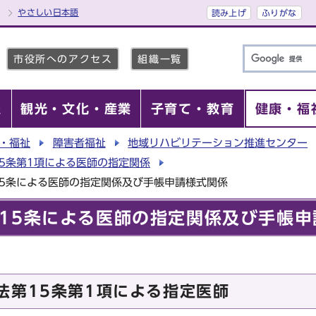
やさしい日本語
読み上げ
ふりがな
市役所へのアクセス
組織一覧
報
観光・文化・産業
子育て・教育
健康・福
・福祉
障害者福祉
地域リハビリテーション推進センター
5条第1項による医師の指定関係
5条による医師の指定関係及び手帳申請様式関係
15条による医師の指定関係及び手帳申
法第15条第1項による指定医師