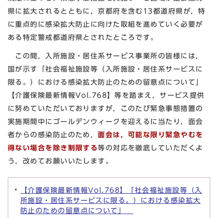
県に拡大されるとともに，京都府を含む13都道府県が，特
に重点的に感染拡大防止に向けた取組を進めていく必要が
ある特定警戒都道府県とされたところです。
この間，入所施設・居住系サービス事業所の皆様には，
国が示す「社会福祉施設等（入所施設・居住系サービスに
限る。）における感染拡大防止のための留意点について」
【介護保険最新情報Vol.768】等を踏まえ，サービス提供
に努めていただいておりますが，このたび緊急事態措置の
実施期間中にゴールデンウィークを迎えるに当たり，面会
者からの感染防止のため，
面会は，可能な限り緊急やむを
得ない場合を除き制限する
等の対応を徹底していただくよ
う，改めてお願いいたします。
【介護保険最新情報Vol.768】「社会福祉施設等（入
所施設・居住系サービスに限る。）における感染拡大
防止のための留意点について」