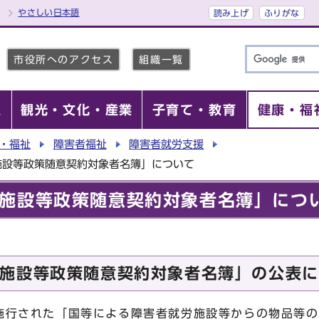
やさしい日本語
読み上げ
ふりがな
市役所へのアクセス
組織一覧
報
観光・文化・産業
子育て・教育
健康・福
・福祉
障害者福祉
障害者就労支援
施設等政策随意契約対象者名簿」について
施設等政策随意契約対象者名簿」につ
施設等政策随意契約対象者名簿」の公表に
施行された「国等による障害者就労施設等からの物品等の