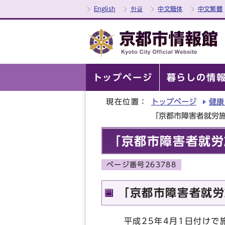
English
한글
中文簡体
中文繁體
トップページ
暮らしの情
現在位置：
トップページ
健康
「京都市障害者就労
「京都市障害者就労
ページ番号263788
「京都市障害者就労
平成25年4月1日付けで