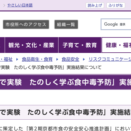
やさしい日本語
読み上げ
ふりがな
市役所へのアクセス
組織一覧
報
観光・文化・産業
子育て・教育
健康・福
・福祉
食品衛生・食育
食品安全
リスクコミュニケー
で実験 たのしく学ぶ食中毒予防」実施結果について
で実験 たのしく学ぶ食中毒予防」実
で実験 たのしく学ぶ食中毒予防」実施結
に策定した「第2期京都市食の安全安心推進計画」におい