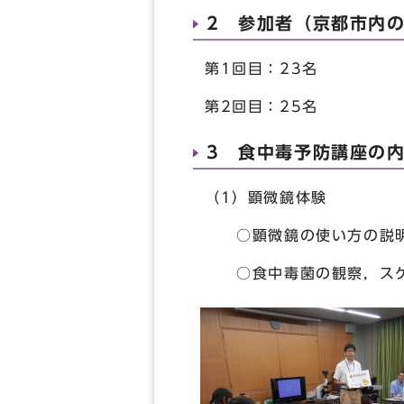
2 参加者（京都市内
第1回目：23名
第2回目：25名
3 食中毒予防講座の
（1）顕微鏡体験
○顕微鏡の使い方の説
○食中毒菌の観察，ス