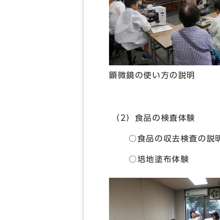
顕微鏡の使い方の説明
（2）食品の検査体験
○食品の収去検査の説
○培地塗布体験