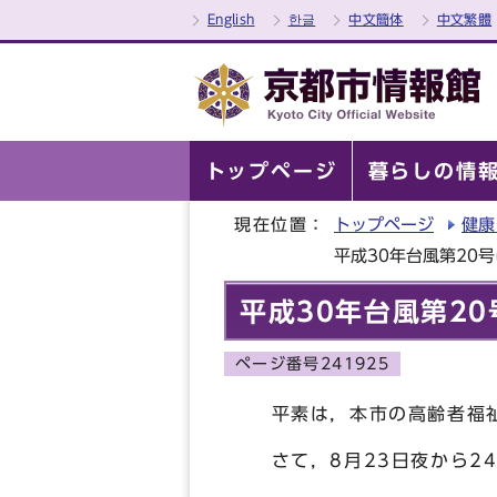
English
한글
中文簡体
中文繁體
トップページ
暮らしの情
現在位置：
トップページ
健康
平成30年台風第20
平成30年台風第2
ページ番号241925
平素は，本市の高齢者福祉
さて，8月23日夜から2