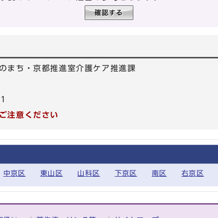
のまち・京都推進室介護ケア推進課
01
ご注意ください
中京区
東山区
山科区
下京区
南区
右京区