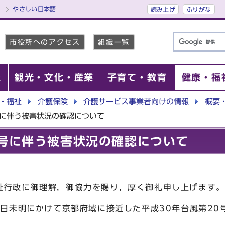
やさしい日本語
読み上げ
ふりがな
市役所へのアクセス
組織一覧
報
観光・文化・産業
子育て・教育
健康・福
・福祉
介護保険
介護サービス事業者向けの情報
概要
号に伴う被害状況の確認について
0号に伴う被害状況の確認について
行政に御理解，御協力を賜り，厚く御礼申し上げます。
4日未明にかけて京都府域に接近した平成30年台風第20