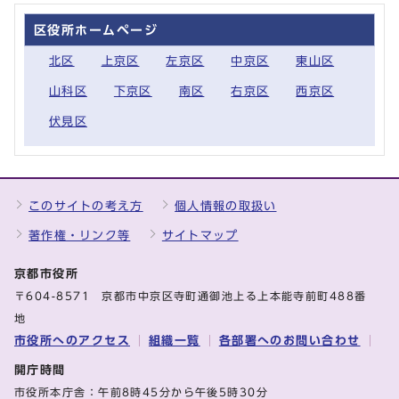
区役所ホームページ
北区
上京区
左京区
中京区
東山区
山科区
下京区
南区
右京区
西京区
伏見区
このサイトの考え方
個人情報の取扱い
著作権・リンク等
サイトマップ
京都市役所
〒604-8571 京都市中京区寺町通御池上る上本能寺前町488番
地
市役所へのアクセス
組織一覧
各部署へのお問い合わせ
開庁時間
市役所本庁舎：午前8時45分から午後5時30分