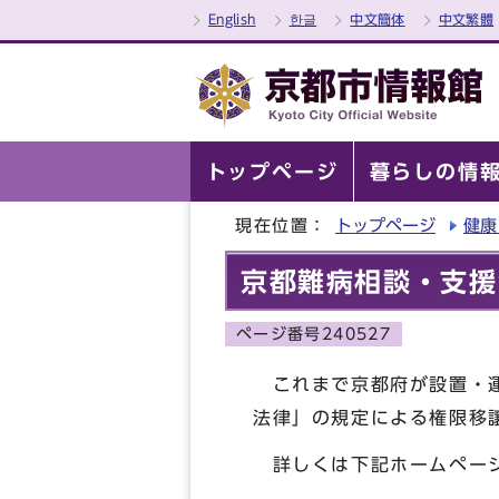
English
한글
中文簡体
中文繁體
トップページ
暮らしの情
現在位置：
トップページ
健康
京都難病相談・支援
ページ番号240527
これまで京都府が設置・運
法律」の規定による権限移
詳しくは下記ホームペー