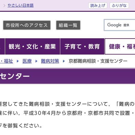
やさしい日本語
読み上げ
ふりがな
市役所へのアクセス
組織一覧
報
観光・文化・産業
子育て・教育
健康・福
・福祉
医療
難病対策
京都難病相談・支援センター
センター
営してきた難病相談・支援センターについて，「難病の
譲に伴い，平成30年4月から京都府・京都市共同で設置
ジを御覧ください。