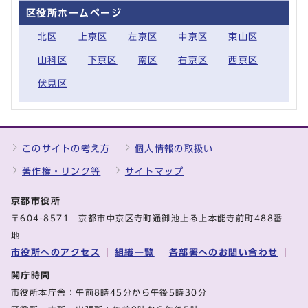
区役所ホームページ
北区
上京区
左京区
中京区
東山区
山科区
下京区
南区
右京区
西京区
伏見区
このサイトの考え方
個人情報の取扱い
著作権・リンク等
サイトマップ
京都市役所
〒604-8571 京都市中京区寺町通御池上る上本能寺前町488番
地
市役所へのアクセス
組織一覧
各部署へのお問い合わせ
開庁時間
市役所本庁舎：午前8時45分から午後5時30分