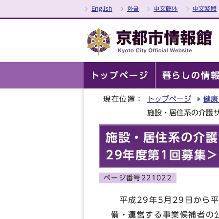
English
한글
中文簡体
中文繁體
トップページ
暮らしの情
現在位置：
トップページ
健康
施設・居住系の介護
施設・居住系の介護
29年度第1回募集
ページ番号221022
平成29年5月29日から
備・運営する事業候補者の