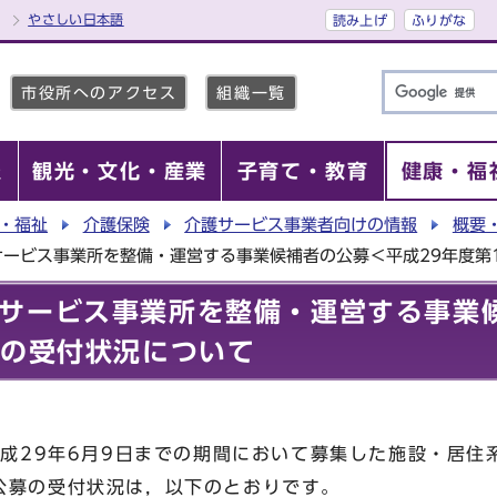
やさしい日本語
読み上げ
ふりがな
市役所へのアクセス
組織一覧
報
観光・文化・産業
子育て・教育
健康・福
・福祉
介護保険
介護サービス事業者向けの情報
概要
サービス事業所を整備・運営する事業候補者の公募＜平成29年度第
サービス事業所を整備・運営する事業
＞の受付状況について
平成29年6月9日までの期間において募集した施設・居住
公募の受付状況は，以下のとおりです。