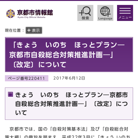
toggle
navigat
メニュー
現在位置：
表示
「きょう いのち ほっとプラン―
京都市自殺総合対策推進計画―」
〔改定〕について
2017年6月12日
ページ番号220411
きょう いのち ほっとプラン―京都市
自殺総合対策推進計画―」〔改定〕につ
いて
京都市では，国の「自殺対策基本法」及び「自殺総合対
策大綱」の趣旨を踏まえ，平成22年3月に「きょう いのち